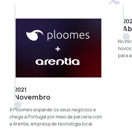
20
Ab
No iní
novos 
para a
2021
Novembro
A Ploomes expande os seus negócios e
chega a Portugal por meio da parceria com
a Arentia, empresa de tecnologia local.