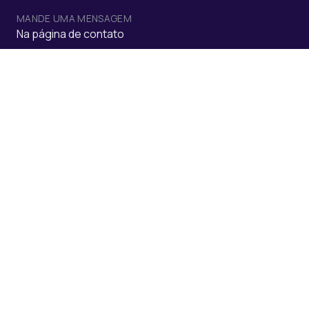
MANDE UMA MENSAGEM
Na página de contato
EMAIL
comercial@arentia.pt
WHATSAPP
+351 917 122 995
TELEFONE
+351 244 882 666
PLOOMES EM PORTUGAL
ARENTIA S.A.
Rua da Floresta, 800.
Azabucho, Pousos - Leira
PLOOMES NO BRASIL
R. Ferreira de Araújo, 79.
Pinheiros, São Paulo - SP